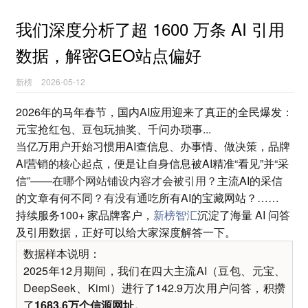
我们深度分析了超 1600 万条 AI 引用
数据，解密GEO站点偏好
新榜
2026-05-12
2026年的马年春节，国内AI应用迎来了真正的全民爆发：
元宝抢红包、豆包玩抽奖、千问办琐事...
当亿万用户开始习惯用AI查信息、办事情、做决策，品牌
AI营销的核心起点，便是让自身信息被AI精准“看见”并“采
信”——
在哪个网站铺设内容才会被引用？
主流AI的采信
的文章有何不同？
有没有通吃
所有AI的宝藏网站？……
持续服务100+ 家品牌客户，
新榜智汇
沉淀了海量 AI 问答
及引用数据，正好可以给大家深度解答一下。
数据样本说明：
2025年12月期间，我们在四大主流AI（豆包、元宝、
DeepSeek、Kimi）进行了142.9万次用户问答，积攒
了
1683.6万个信源网址。