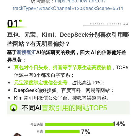
访问链接：
https://geo.newrank.cn?
trackType=1&trackChannel=120&trackScene=5511
豆包、元宝、Kimi、DeepSeek分别喜欢引用哪
些网站？有无明显偏好？
基于
新榜智汇
AI信源研究的数据，四大 AI 的信源偏好差
异显著：
豆包对今日头条、抖音等字节系生态高度依赖
，TOP5
信源中有3个都来自字节系；
元宝深度绑定微信公众号
，占比高达10%；
DeepSeek偏好搜狐、百度百科、网易等网站；
Kimi常引用微信公众平台、搜狐等渠道内容。